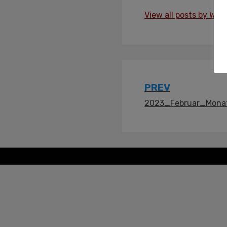
View all posts by Wol
Post
PREV
2023_Februar_Monat
navigation