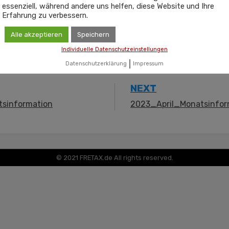
essenziell, während andere uns helfen, diese Website und Ihre
fgang Frerick
Erfahrung zu verbessern.
Alle akzeptieren
Speichern
Individuelle Datenschutzeinstellungen
Datenschutzerklärung
Impressum
NEXT
sinformation
2023_April_Monatsinfor
© 2021 FRETAX.de All rights reserved.